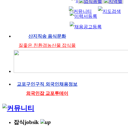
산지직송 음식문화
질좋은 친환경농산물 잡식몰
교포구인구직 외국인채용정보
외국인잡 교포투데이
잡식jobsik