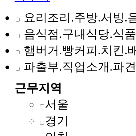
요리조리.주방.서빙.
음식점.구내식당.식
햄버거.빵커피.치킨.
파출부.직업소개.파
근무지역
서울
경기