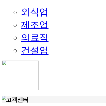
외식업
제조업
의료직
건설업