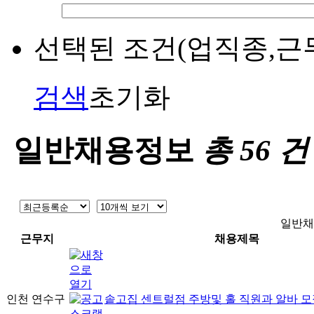
선택된 조건(업직종,근
검색
초기화
일반채용정보
총
56
건
일반채
근무지
채용제목
인천 연수구
솥고집 센트럴점 주방및 홀 직원과 알바 모