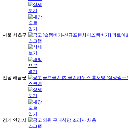
서울 서초구
[슬램버거-신규프랜차이즈햄버거] 파트
전남 해남군
골프클럽 內 클럽하우스 홀서빙 (삼성웰스
경기 안양시
의원 구내식당 조리사 채용