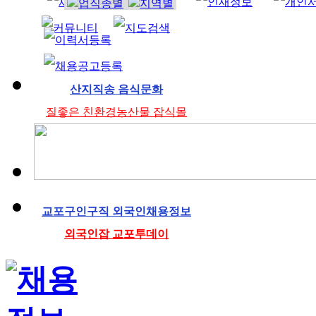
조리사
산지직송 음식문화
질좋은 친환경농산물 잡식몰
교포구인구직 외국인채용정보
외국인잡 교포투데이