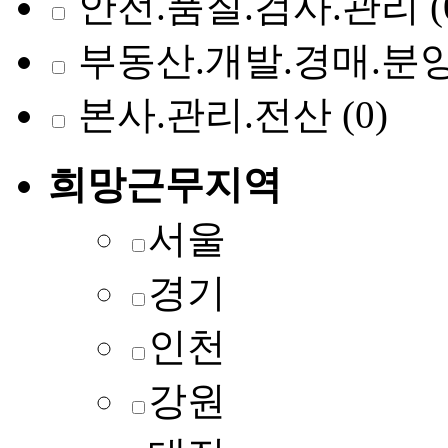
안전.품질.검사.관리
(
부동산.개발.경매.분
본사.관리.전산
(0)
희망근무지역
서울
경기
인천
강원