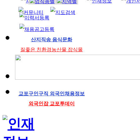
조리사
산지직송 음식문화
질좋은 친환경농산물 잡식몰
교포구인구직 외국인채용정보
외국인잡 교포투데이