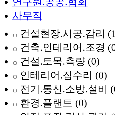
연구원.공공.협회
사무직
건설현장.시공.감리
(
건축.인테리어.조경
(
건설.토목.측량
(0)
인테리어.집수리
(0)
전기.통신.소방.설비
(
환경.플랜트
(0)