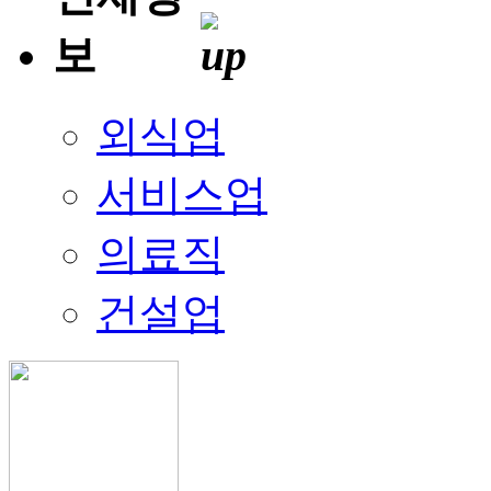
외식업
서비스업
의료직
건설업