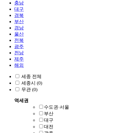
충남
대구
경북
부산
경남
울산
전북
광주
전남
제주
해외
세종 전체
세종시
(0)
무관
(0)
역세권
수도권·서울
부산
대구
대전