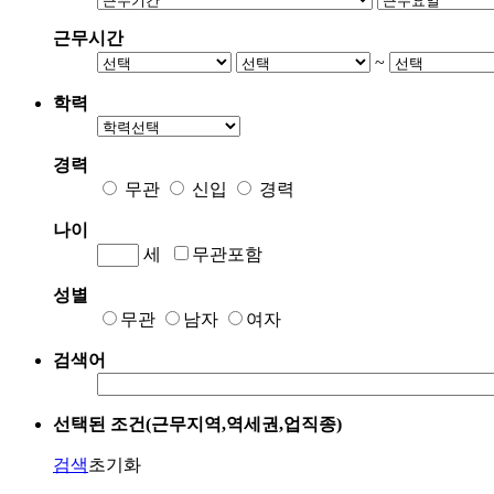
근무시간
~
학력
경력
무관
신입
경력
나이
세
무관포함
성별
무관
남자
여자
검색어
선택된 조건(근무지역,역세권,업직종)
검색
초기화