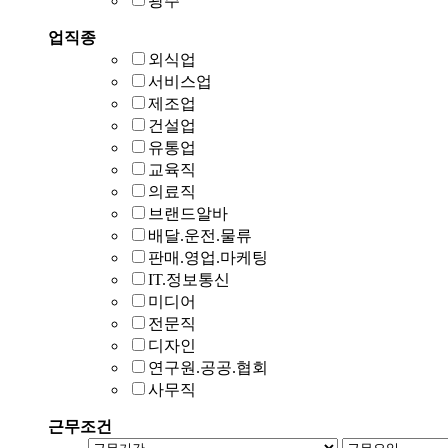
광주
업직종
외식업
서비스업
제조업
건설업
유통업
교육직
의료직
브랜드알바
배달.운전.물류
판매.영업.마케팅
IT.정보통신
미디어
전문직
디자인
연구원.공공.협회
사무직
근무조건