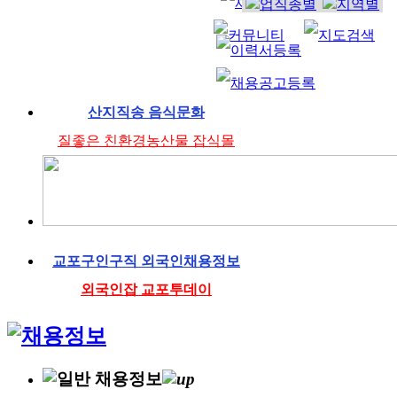
산지직송 음식문화
질좋은 친환경농산물 잡식몰
교포구인구직 외국인채용정보
외국인잡 교포투데이