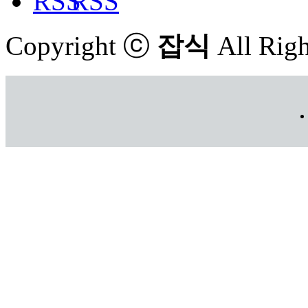
RSS
Copyright ⓒ
잡식
All Righ