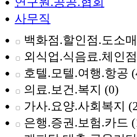
연구원.공공.협회
사무직
백화점.할인점.도소
외식업.식음료.체인
호텔.모텔.여행.항공
(
의료.보건.복지
(0)
가사.요양.사회복지
(
은행.증권.보험.카드
(