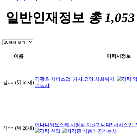
일반인재정보
총
1,053
이름
이력서정보
김광호
서비스업, 가사.요양.사회복지,
김○○
(男
65
세)
기능사
이나니와요스케 시청점 지원합니다!
서비스업, 
심○○
(男
28
세)
신입
식품가공기능사