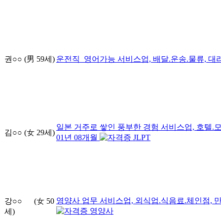
권○○
(男
59
세)
운전직_영어가능
서비스업, 배달.운송.물류, 
일본 거주로 쌓인 풍부한 경험
서비스업, 호텔.모
김○○
(女
29
세)
01
년
08
개월
JLPT
영양사 업무
서비스업, 외식업.식음료.체인점,
강○○
(女
50
영양사
세)