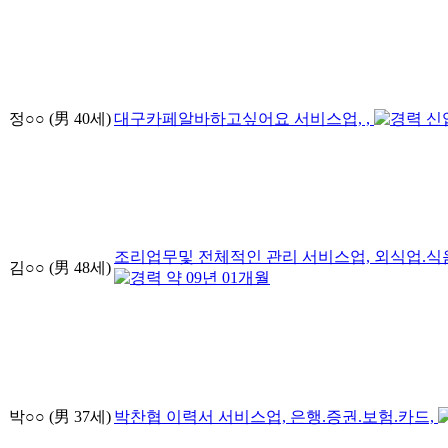
정○○
(男
40
세)
대구카페알바하고싶어요
서비스업, ,
신
조리업무및 전체적인 관리
서비스업, 외식업.식
김○○
(男
48
세)
약
09
년
01
개월
박○○
(男
37
세)
박찬협 이력서
서비스업, 은행.증권.보험.카드,