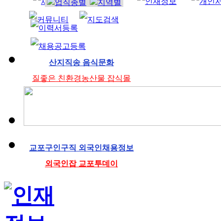
조리사
산지직송 음식문화
질좋은 친환경농산물 잡식몰
교포구인구직 외국인채용정보
외국인잡 교포투데이