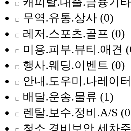
캐피탈.대출.금융기
무역.유통.상사
(0)
레저.스포츠.골프
(0)
미용.피부.뷰티.애견
(
행사.웨딩.이벤트
(0)
안내.도우미.나레이
배달.운송.물류
(1)
렌탈.보수.정비.A/S
(0
청소.경비보안.세차