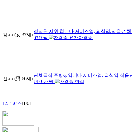
정직원 지원 합니다
서비스업, 외식업.식음료.체
김○○
(女
37
세)
03
개월
요가자격증
단체급식 주방장입니다
서비스업, 외식업.식음료
전○○
(男
66
세)
년
01
개월
한식
1
2
3
4
5
6
>>
[
1
/6]