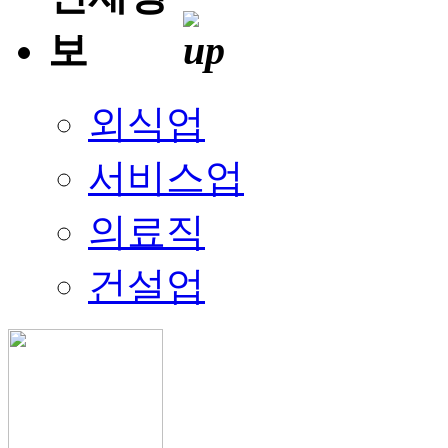
외식업
서비스업
의료직
건설업