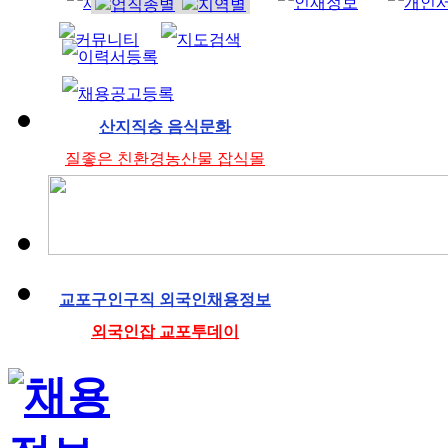
조리사
산지직송 음식문화
질좋은 친환경농산물 잡식몰
교포구인구직 외국인채용정보
외국인잡 교포투데이