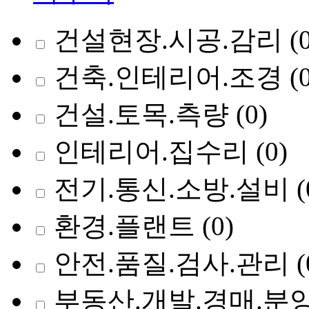
건설현장.시공.감리
(
건축.인테리어.조경
(
건설.토목.측량
(0)
인테리어.집수리
(0)
전기.통신.소방.설비
(
환경.플랜트
(0)
안전.품질.검사.관리
(
부동산.개발.경매.분