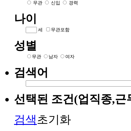
무관
신입
경력
나이
세
무관포함
성별
무관
남자
여자
검색어
선택된 조건(업직종,근
검색
초기화