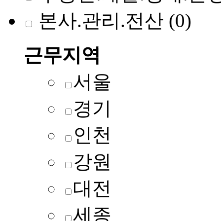
본사.관리.전산
(0)
근무지역
서울
경기
인천
강원
대전
세종