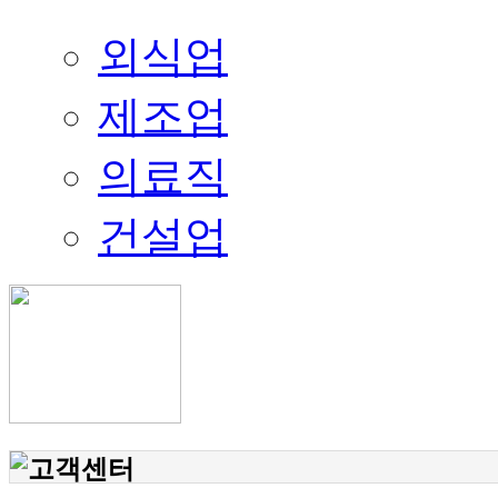
외식업
제조업
의료직
건설업