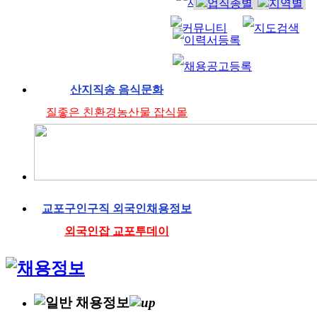
산지직송 음식문화
질좋은 친환경농산물 잡식몰
교포구인구직 외국인채용정보
외국인잡 교포투데이