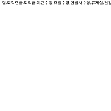
4대보험,퇴직연금,퇴직금,야근수당,휴일수당,연월차수당,휴게실,