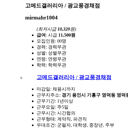
고메드갤러리아 / 광교풍경채점
mirmahr1004
(최저시급
10,320
원)
급여
: 시급
11,500원
모집인원
: 00명
경력
: 경력무관
성별
: 성별무관
연령
: 연령무관
학력
: 학력무관
고메드갤러리아 / 광교풍경채점
마감일
: 채용시까지
근무지주소
:
경기 용인시 기흥구 영덕동 영덕동 
근무기간
: 1년이상
근무요일
: 주5일
근무시간
: 시간협의
근무형태
: 계약직, 파견직
우대조건
: 군필자, 대학생, 중장년, 주부