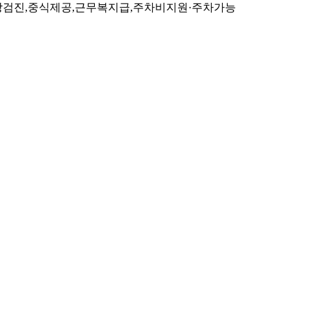
건강검진,중식제공,근무복지급,주차비지원·주차가능