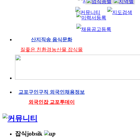
산지직송 음식문화
질좋은 친환경농산물 잡식몰
교포구인구직 외국인채용정보
외국인잡 교포투데이
잡식jobsik