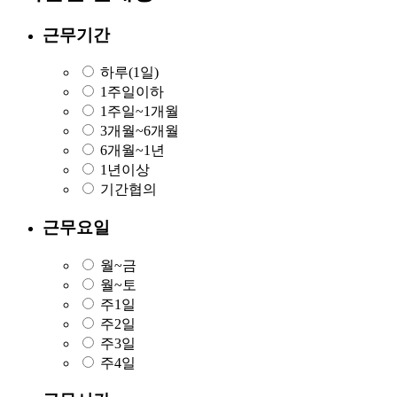
근무기간
하루(1일)
1주일이하
1주일~1개월
3개월~6개월
6개월~1년
1년이상
기간협의
근무요일
월~금
월~토
주1일
주2일
주3일
주4일