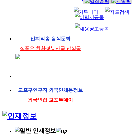
산지직송 음식문화
질좋은 친환경농산물 잡식몰
교포구인구직 외국인채용정보
외국인잡 교포투데이