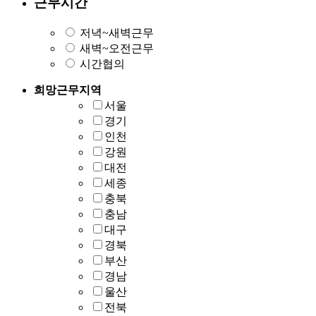
근무시간
저녁~새벽근무
새벽~오전근무
시간협의
희망근무지역
서울
경기
인천
강원
대전
세종
충북
충남
대구
경북
부산
경남
울산
전북