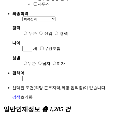
사무직
최종학력
경력
무관
신입
경력
나이
세
무관포함
성별
무관
남자
여자
검색어
선택된 조건(희망 근무지역,희망 업직종)이 없습니다.
검색
초기화
일반인재정보
총
1,285
건