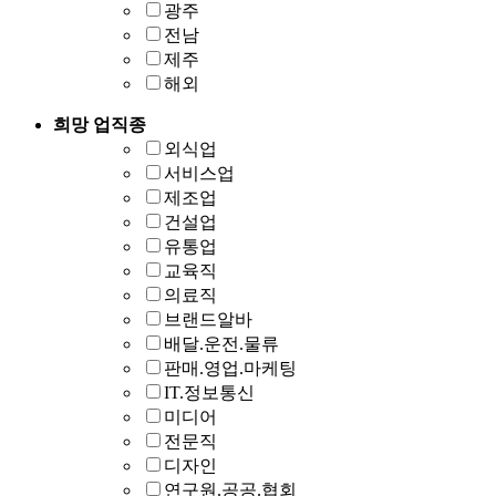
광주
전남
제주
해외
희망 업직종
외식업
서비스업
제조업
건설업
유통업
교육직
의료직
브랜드알바
배달.운전.물류
판매.영업.마케팅
IT.정보통신
미디어
전문직
디자인
연구원.공공.협회