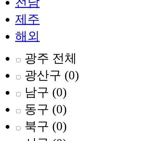
전남
제주
해외
광주 전체
광산구
(0)
남구
(0)
동구
(0)
북구
(0)