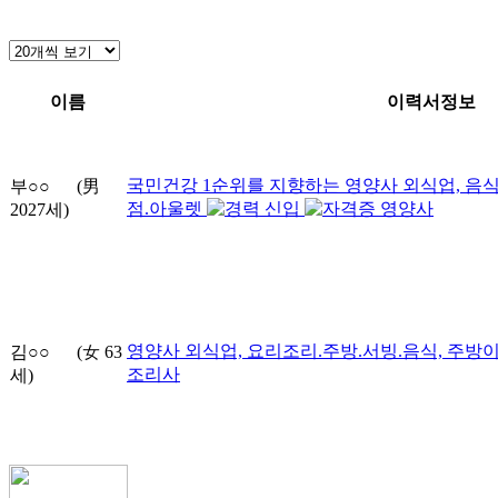
이름
이력서정보
국민건강 1순위를 지향하는 영양사
외식업, 음
부○○
(男
점.아울렛
신입
영양사
2027
세)
영양사
외식업, 요리조리.주방.서빙.음식, 주방
김○○
(女
63
조리사
세)