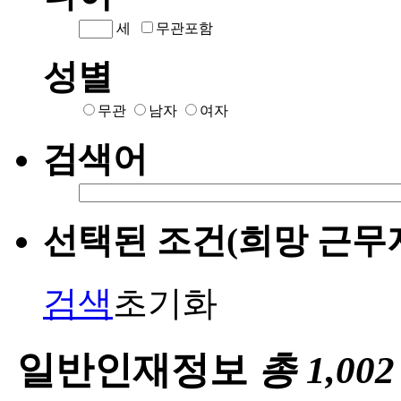
세
무관포함
성별
무관
남자
여자
검색어
선택된 조건(희망 근무
검색
초기화
일반인재정보
총
1,002