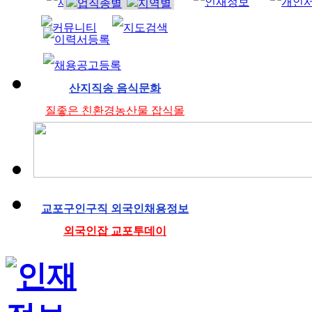
조리사
산지직송 음식문화
질좋은 친환경농산물 잡식몰
교포구인구직 외국인채용정보
외국인잡 교포투데이