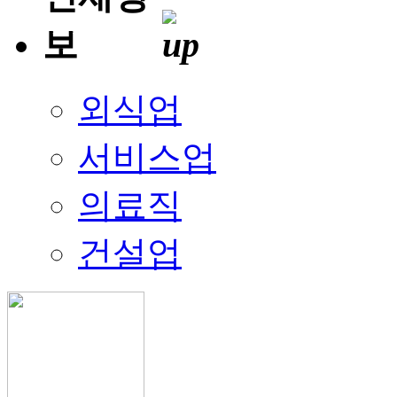
외식업
서비스업
의료직
건설업