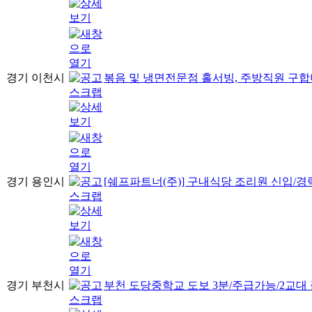
경기 이천시
볶음 및 냉면전문점 홀서빙, 주방직원 구합
경기 용인시
[쉐프파트너(주)] 구내식당 조리원 신입/경
경기 부천시
부천 도당중학교 도보 3분/주급가능/2교대