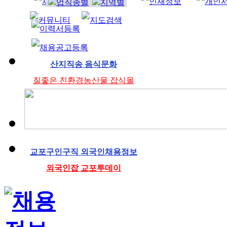
조리사
산지직송 음식문화
질좋은 친환경농산물 잡식몰
교포구인구직 외국인채용정보
외국인잡 교포투데이