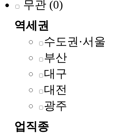
무관
(0)
역세권
수도권·서울
부산
대구
대전
광주
업직종