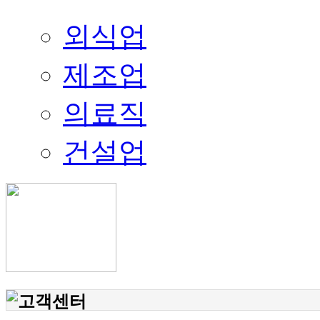
외식업
제조업
의료직
건설업