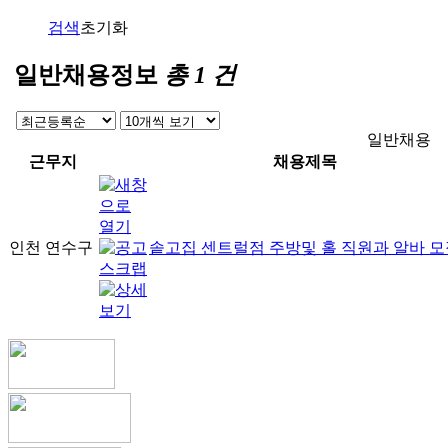
검색
초기화
일반채용정보
총
1
건
일반채용
근무지
채용제목
인천 연수구
솥고집 센트럴점 주방및 홀 직원과 알바 모