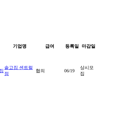
기업명
급여
등록일
마감일
솥고집 센트럴
상시모
집
협의
06/19
점
집