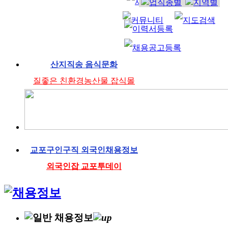
산지직송 음식문화
질좋은 친환경농산물 잡식몰
교포구인구직 외국인채용정보
외국인잡 교포투데이