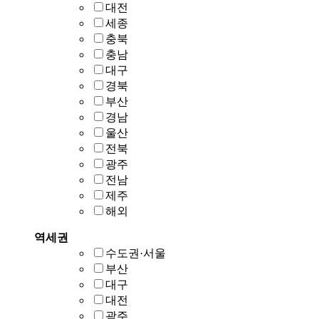
대전
세종
충북
충남
대구
경북
부산
경남
울산
전북
광주
전남
제주
해외
역세권
수도권·서울
부산
대구
대전
광주