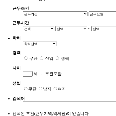
근무조건
근무시간
~
학력
경력
무관
신입
경력
나이
세
무관포함
성별
무관
남자
여자
검색어
선택된 조건(근무지역,역세권)이 없습니다.