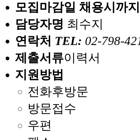
모집마감일
채용시까지
담당자명
최수지
연락처
TEL:
02-798-42
제출서류
이력서
지원방법
전화후방문
방문접수
우편