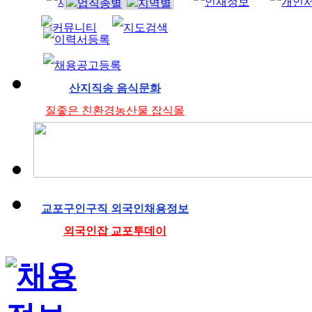
조리사
산지직송 음식문화
질좋은 친환경농산물 잡식몰
교포구인구직 외국인채용정보
외국인잡 교포투데이