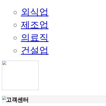
외식업
제조업
의료직
건설업